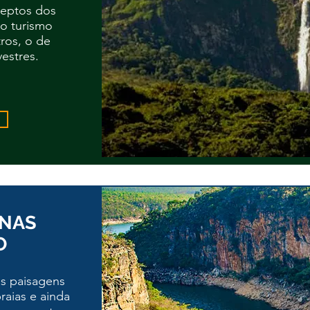
deptos dos
do turismo
ros, o de
vestres.
RNAS
O
s paisagens
raias e ainda