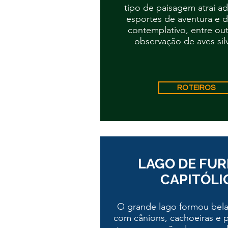
tipo de paisagem atrai a
esportes de aventura e 
contemplativo, entre out
observação de aves sil
ROTEIROS
LAGO DE FU
CAPITÓLI
O grande lago formou bela
com cânions, cachoeiras e p