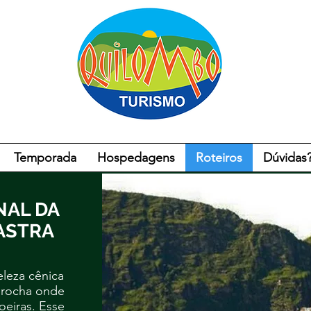
Temporada
Hospedagens
Roteiros
Dúvidas
NAL DA
ASTRA
eleza cênica
 rocha onde
oeiras. Esse