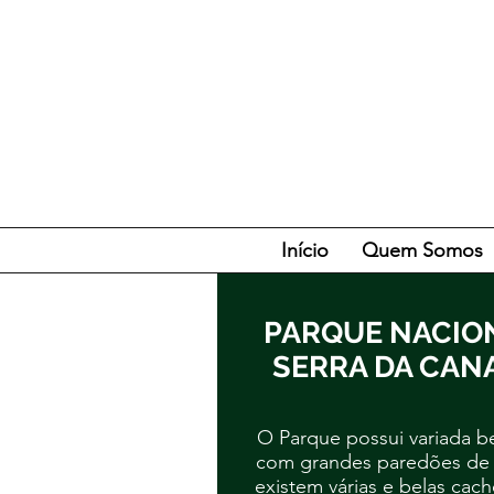
Início
Quem Somos
PARQUE NACIO
SERRA DA CAN
O Parque possui variada b
com grandes paredões de
existem várias e belas cach