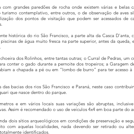
a com grandes paredões de rocha onde existem várias e belas ca
turismo contemplativo, entre outros, o de observação de aves sil
alização dos pontos de visitação que podem ser acessados de car
s.
te histórica do rio São Francisco, a parte alta da Casca D'anta,
á piscinas de água muito fresca na parte superior, antes da queda,
.
oeira dos Rolinhos, entre tantas outras; o Curral de Pedras, um 
para conter o gado durante a pernoite dos tropeiros; a Garagem d
ubiam a chapada a pé ou em “lombo de burro” para ter acesso à e
 das bacias dos rios São Francisco e Paraná, neste caso contribu
guari que nasce dentro do parque.
metros e em vários locais suas variações são abruptas, inclusive
vas. Assim é recomendado o uso de veículos 4x4 em boa parte do a
nda dois sítios arqueológicos em condições de preservação e segu
eito com aquelas localidades, nada devendo ser retirado ou alt
totalmente identificados.