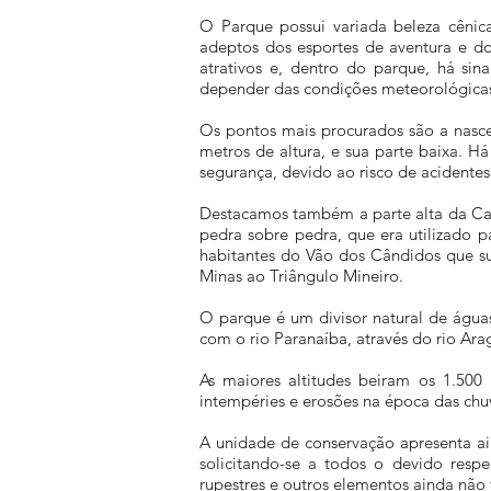
O Parque possui variada beleza cênic
adeptos dos esportes de aventura e do 
atrativos e, dentro do parque, há sin
depender das condições meteorológica
Os pontos mais procurados são a nascen
metros de altura, e sua parte baixa. H
segurança, devido ao risco de acidentes
Destacamos também a parte alta da Cach
pedra sobre pedra, que era utilizado 
habitantes do Vão dos Cândidos que s
Minas ao Triângulo Mineiro.
O parque é um divisor natural de águas
com o rio Paranaíba, através do rio Ara
As maiores altitudes beiram os 1.500 
intempéries e erosões na época das chu
A unidade de conservação apresenta ai
solicitando-se a todos o devido resp
rupestres e outros elementos ainda não 