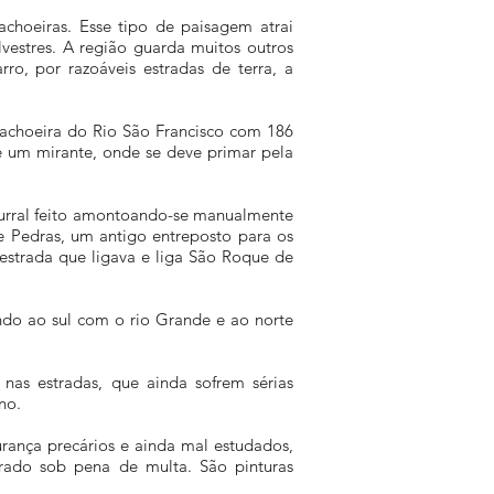
choeiras. Esse tipo de paisagem atrai
vestres. A região guarda muitos outros
ro, por razoáveis estradas de terra, a
 cachoeira do Rio São Francisco com 186
 e um mirante, onde se deve primar pela
curral feito amontoando-se manualmente
e Pedras, um antigo entreposto para os
strada que ligava e liga São Roque de
indo ao sul com o rio Grande e ao norte
 nas estradas, que ainda sofrem sérias
no.
rança precários e ainda mal estudados,
erado sob pena de multa. São pinturas