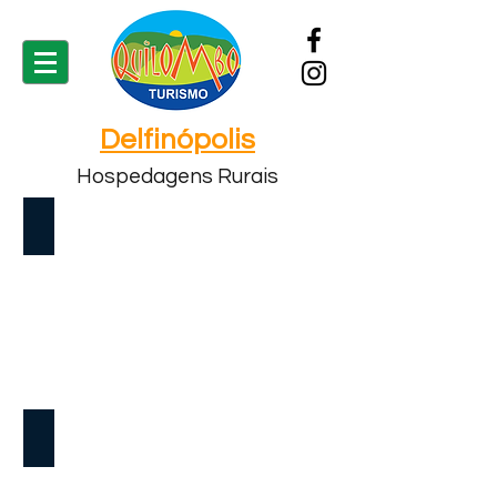
Delfinópolis
Hospedagens Rurais
Pousada Reserva do Jequitibá
Rancho do Edinho